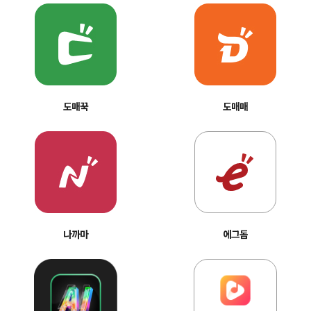
도매꾹
도매매
나까마
에그돔