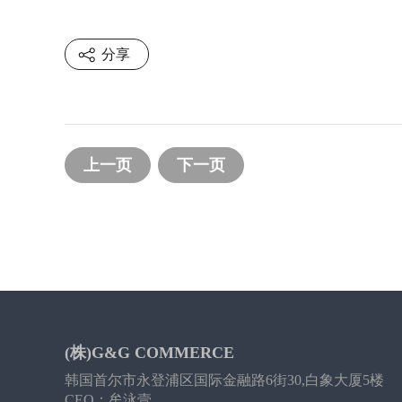
分享
上一页
下一页
(株)G&G COMMERCE
韩国首尔市永登浦区国际金融路6街30,白象大厦5楼
CEO：牟泳壹